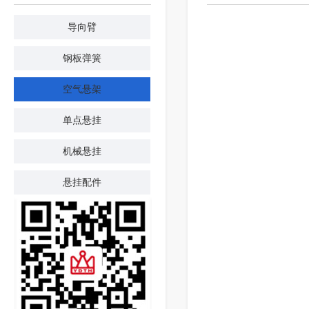
导向臂
钢板弹簧
空气悬架
单点悬挂
机械悬挂
悬挂配件