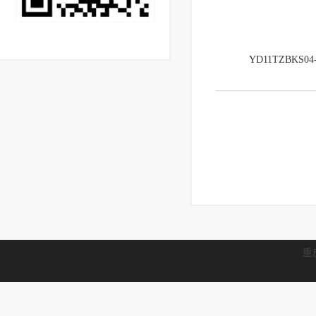
YD11TZBKS04-
重